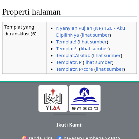
Properti halaman
Templat yang
Nyanyian Pujian (NP) 120 - Aku
ditransklusi (6)
DipilihNya
(
lihat sumber
)
Templat:!
(
lihat sumber
)
Templat:!-
(
lihat sumber
)
Templat:Alkitab
(
lihat sumber
)
Templat:NP
(
lihat sumber
)
Templat:NP/core
(
lihat sumber
)
Ikuti Kami:
sabda_ylsa
Yayasan Lembaga SABDA