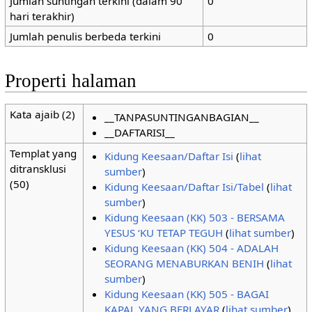
Jumlah suntingan terkini (dalam 90
0
hari terakhir)
Jumlah penulis berbeda terkini
0
Properti halaman
Kata ajaib (2)
__TANPASUNTINGANBAGIAN__
__DAFTARISI__
Templat yang
Kidung Keesaan/Daftar Isi
(
lihat
ditransklusi
sumber
)
(50)
Kidung Keesaan/Daftar Isi/Tabel
(
lihat
sumber
)
Kidung Keesaan (KK) 503 - BERSAMA
YESUS ‘KU TETAP TEGUH
(
lihat sumber
)
Kidung Keesaan (KK) 504 - ADALAH
SEORANG MENABURKAN BENIH
(
lihat
sumber
)
Kidung Keesaan (KK) 505 - BAGAI
KAPAL YANG BERLAYAR
(
lihat sumber
)