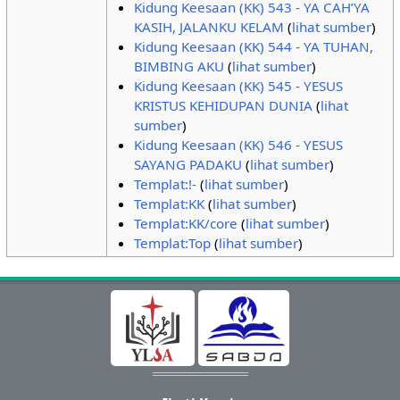
Kidung Keesaan (KK) 543 - YA CAH’YA
KASIH, JALANKU KELAM
(
lihat sumber
)
Kidung Keesaan (KK) 544 - YA TUHAN,
BIMBING AKU
(
lihat sumber
)
Kidung Keesaan (KK) 545 - YESUS
KRISTUS KEHIDUPAN DUNIA
(
lihat
sumber
)
Kidung Keesaan (KK) 546 - YESUS
SAYANG PADAKU
(
lihat sumber
)
Templat:!-
(
lihat sumber
)
Templat:KK
(
lihat sumber
)
Templat:KK/core
(
lihat sumber
)
Templat:Top
(
lihat sumber
)