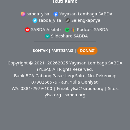
Ikuti Kami:
sabda_ylsa
Yayasan Lembaga SABDA
sabda_ylsa
Selengkapnya
SABDA Alkitab
Podcast SABDA
Slideshare SABDA
KONTAK
|
PARTISIPASI
|
DONASI
Copyright
� 2021-
20262025
Yayasan Lembaga SABDA
(YLSA).
All Rights Reserved.
Bank BCA Cabang Pasar Legi Solo - No. Rekening:
0790266579 - a.n. Yulia Oeniyati
WA:
0881-2979-100
| Email:
ylsa@sabda.org
| Situs:
ylsa.org
-
sabda.org