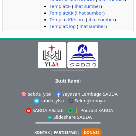
Templat:!-
(
lihat sumber
)
Templat:KK
(
lihat sumber
)
Templat:KK/core
(
lihat sumber
)
Templat:Top
(
lihat sumber
)
Ikuti Kami:
sabda_ylsa
Yayasan Lembaga SABDA
sabda_ylsa
Selengkapnya
SABDA Alkitab
Podcast SABDA
Slideshare SABDA
KONTAK
|
PARTISIPASI
|
DONASI