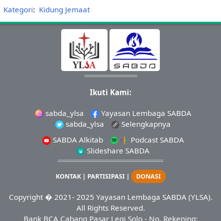
Kategori
:
Kidung Jemaat
Ikuti Kami:
sabda_ylsa
Yayasan Lembaga SABDA
sabda_ylsa
Selengkapnya
SABDA Alkitab
Podcast SABDA
Slideshare SABDA
KONTAK
|
PARTISIPASI
|
DONASI
Copyright
� 2021-
2025
Yayasan Lembaga SABDA (YLSA).
All Rights Reserved.
Bank BCA Cabang Pasar Legi Solo - No. Rekening: