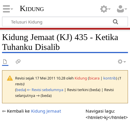
Kidung
Kidung Jemaat (KJ) 435 - Ketika
Tuhanku Disalib
Revisi sejak 17 Mei 2011 10.28 oleh
Kidung
(
bicara
|
kontrib
)
(1
revisi)
(
beda
)
← Revisi sebelumnya
| Revisi terkini (beda) | Revisi
selanjutnya → (beda)
⇦ Kembali ke
Kidung Jemaat
Navigasi lagu:
<htmlet>kj</htmlet>