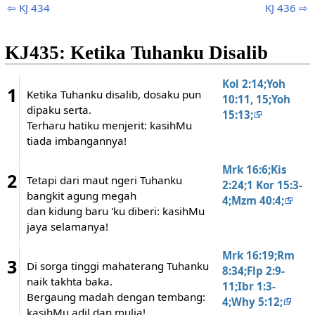
⇦ KJ 434
KJ 436 ⇨
KJ435: Ketika Tuhanku Disalib
Kol 2:14;Yoh
1
Ketika Tuhanku disalib, dosaku pun
10:11, 15;Yoh
dipaku serta.
15:13;
Terharu hatiku menjerit: kasihMu
tiada imbangannya!
Mrk 16:6;Kis
2
Tetapi dari maut ngeri Tuhanku
2:24;1 Kor 15:3-
bangkit agung megah
4;Mzm 40:4;
dan kidung baru 'ku diberi: kasihMu
jaya selamanya!
Mrk 16:19;Rm
3
Di sorga tinggi mahaterang Tuhanku
8:34;Flp 2:9-
naik takhta baka.
11;Ibr 1:3-
Bergaung madah dengan tembang:
4;Why 5:12;
kasihMu adil dan mulia!