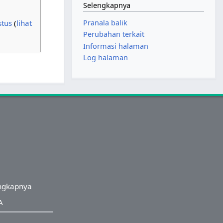
Selengkapnya
stus
(
lihat
Pranala balik
Perubahan terkait
Informasi halaman
Log halaman
ngkapnya
A