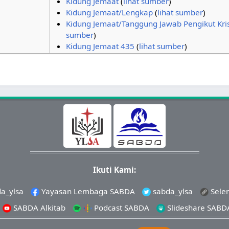
Kidung Jemaat
(
lihat sumber
)
Kidung Jemaat/Lengkap
(
lihat sumber
)
Kidung Jemaat/Tanggung Jawab Pengikut Kri
sumber
)
Kidung Jemaat 435
(
lihat sumber
)
Ikuti Kami:
a_ylsa
Yayasan Lembaga SABDA
sabda_ylsa
Sele
SABDA Alkitab
Podcast SABDA
Slideshare SABD