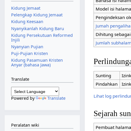
Bahasa isi hala
Kidung Jemaat
Model isi halam
Pelengkap Kidung Jemaat
Pengindeksan ol
Kidung Keesaan
Jumah pengaliha
Nyanyikanlah Kidung Baru
Dihitung sebaga
Kidung Persekutuan Reformed
Injili
Jumlah subhalam
Nyanyian Pujian
Puji-Pujian Kristen
Perlindung
Kidung Pasamuan Kristen
Anyar (bahasa Jawa)
Sunting
Izin
Translate
Pindahkan
Izin
Lihat log perlind
Powered by
Translate
Sejarah su
Peralatan wiki
Pembuat halam