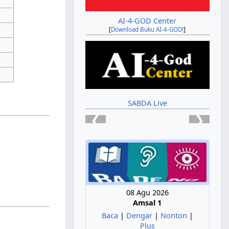
AI-4-GOD Center
[
Download Buku AI-4-GOD!
]
SABDA Live
❮
❯
08 Agu 2026
Amsal 1
Baca
|
Dengar
|
Nonton
|
Plus