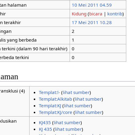
tan halaman
10 Mei 2011 04.59
hir
Kidung
(
bicara
|
kontrib
)
n terakhir
17 Mei 2011 10.28
tingan
2
ulis yang berbeda
1
terkini (dalam 90 hari terakhir)
0
erbeda terkini
0
alaman
ansklusi (4)
Templat:!-
(
lihat sumber
)
Templat:Alkitab
(
lihat sumber
)
Templat:KJ
(
lihat sumber
)
Templat:KJ/core
(
lihat sumber
)
klusikan
KJ435
(
lihat sumber
)
KJ 435
(
lihat sumber
)