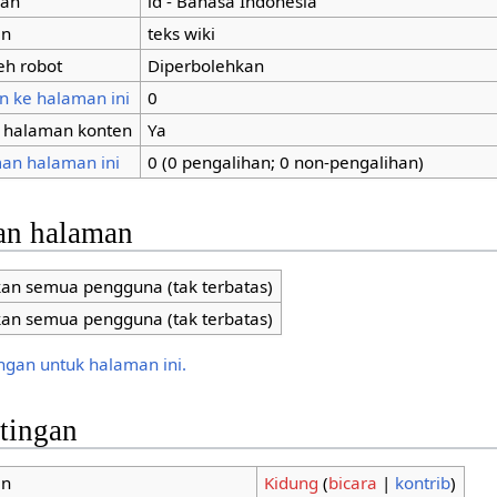
man
id - Bahasa Indonesia
an
teks wiki
eh robot
Diperbolehkan
n ke halaman ini
0
i halaman konten
Ya
an halaman ini
0 (0 pengalihan; 0 non-pengalihan)
an halaman
kan semua pengguna (tak terbatas)
kan semua pengguna (tak terbatas)
ungan untuk halaman ini.
ntingan
an
Kidung
(
bicara
|
kontrib
)