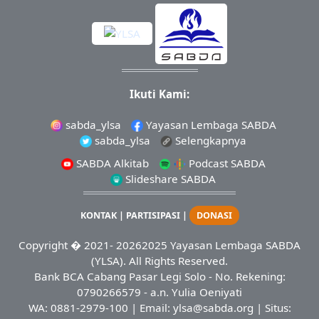
Ikuti Kami:
sabda_ylsa
Yayasan Lembaga SABDA
sabda_ylsa
Selengkapnya
SABDA Alkitab
Podcast SABDA
Slideshare SABDA
KONTAK
|
PARTISIPASI
|
DONASI
Copyright
� 2021-
20262025
Yayasan Lembaga SABDA
(YLSA).
All Rights Reserved.
Bank BCA Cabang Pasar Legi Solo - No. Rekening:
0790266579 - a.n. Yulia Oeniyati
WA:
0881-2979-100
| Email:
ylsa@sabda.org
| Situs: