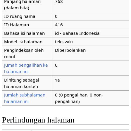
Panjang halaman
768
(dalam bita)
ID ruang nama
0
ID Halaman
416
Bahasa isi halaman
id - Bahasa Indonesia
Model isi halaman
teks wiki
Pengindeksan oleh
Diperbolehkan
robot
Jumah pengalihan ke
0
halaman ini
Dihitung sebagai
Ya
halaman konten
Jumlah subhalaman
0 (0 pengalihan; 0 non-
halaman ini
pengalihan)
Perlindungan halaman