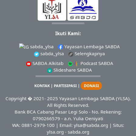
Ikuti Kami:
sabda_ylsa
Yayasan Lembaga SABDA
sabda_ylsa
Selengkapnya
SABDA Alkitab
Podcast SABDA
Slideshare SABDA
KONTAK
|
PARTISIPASI
|
DONASI
Copyright
� 2021-
2025
Yayasan Lembaga SABDA (YLSA).
All Rights Reserved.
Bank BCA Cabang Pasar Legi Solo - No. Rekening:
0790266579 - a.n. Yulia Oeniyati
WA:
0881-2979-100
| Email:
ylsa@sabda.org
| Situs:
ylsa.org
-
sabda.org