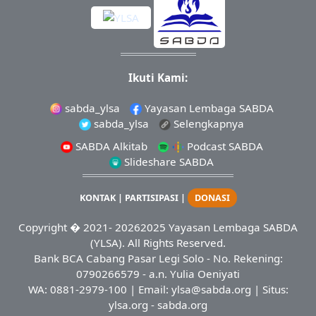
Ikuti Kami:
sabda_ylsa
Yayasan Lembaga SABDA
sabda_ylsa
Selengkapnya
SABDA Alkitab
Podcast SABDA
Slideshare SABDA
KONTAK
|
PARTISIPASI
|
DONASI
Copyright
� 2021-
20262025
Yayasan Lembaga SABDA
(YLSA).
All Rights Reserved.
Bank BCA Cabang Pasar Legi Solo - No. Rekening:
0790266579 - a.n. Yulia Oeniyati
WA:
0881-2979-100
| Email:
ylsa@sabda.org
| Situs:
ylsa.org
-
sabda.org