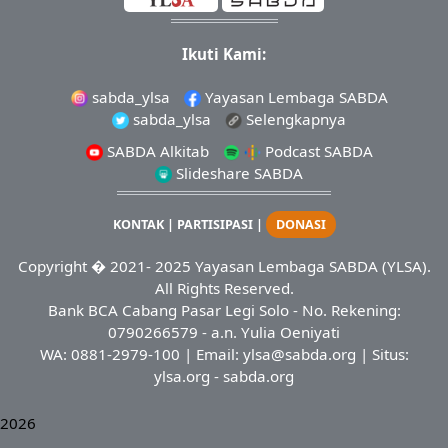
Ikuti Kami:
sabda_ylsa
Yayasan Lembaga SABDA
sabda_ylsa
Selengkapnya
SABDA Alkitab
Podcast SABDA
Slideshare SABDA
KONTAK
|
PARTISIPASI
|
DONASI
Copyright
� 2021-
2025
Yayasan Lembaga SABDA (YLSA).
All Rights Reserved.
Bank BCA Cabang Pasar Legi Solo - No. Rekening:
0790266579 - a.n. Yulia Oeniyati
WA:
0881-2979-100
| Email:
ylsa@sabda.org
| Situs:
ylsa.org
-
sabda.org
2026