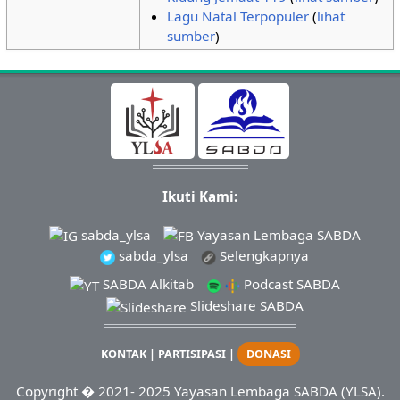
Lagu Natal Terpopuler
(
lihat
sumber
)
Ikuti Kami:
sabda_ylsa
Yayasan Lembaga SABDA
sabda_ylsa
Selengkapnya
SABDA Alkitab
Podcast SABDA
Slideshare SABDA
KONTAK
|
PARTISIPASI
|
DONASI
Copyright
� 2021-
2025
Yayasan Lembaga SABDA (YLSA).