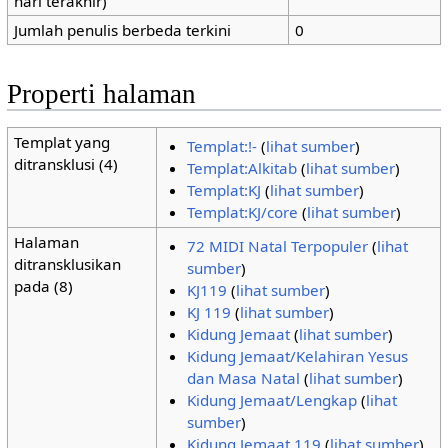
hari terakhir)
Jumlah penulis berbeda terkini
0
Properti halaman
Templat yang
Templat:!-
(
lihat sumber
)
ditransklusi (4)
Templat:Alkitab
(
lihat sumber
)
Templat:KJ
(
lihat sumber
)
Templat:KJ/core
(
lihat sumber
)
Halaman
72 MIDI Natal Terpopuler
(
lihat
ditransklusikan
sumber
)
pada (8)
KJ119
(
lihat sumber
)
KJ 119
(
lihat sumber
)
Kidung Jemaat
(
lihat sumber
)
Kidung Jemaat/Kelahiran Yesus
dan Masa Natal
(
lihat sumber
)
Kidung Jemaat/Lengkap
(
lihat
sumber
)
Kidung Jemaat 119
(
lihat sumber
)