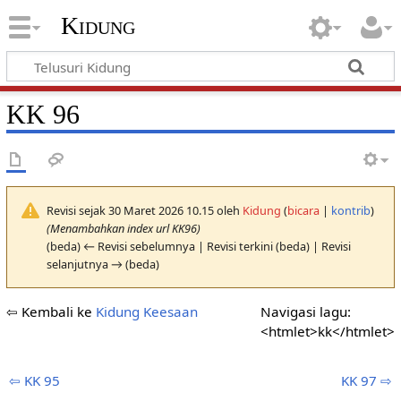
Kidung
KK 96
Revisi sejak 30 Maret 2026 10.15 oleh
Kidung
(
bicara
|
kontrib
)
(Menambahkan index url KK96)
(beda) ← Revisi sebelumnya | Revisi terkini (beda) | Revisi
selanjutnya → (beda)
⇦ Kembali ke
Kidung Keesaan
Navigasi lagu:
<htmlet>kk</htmlet>
⇦ KK 95
KK 97 ⇨