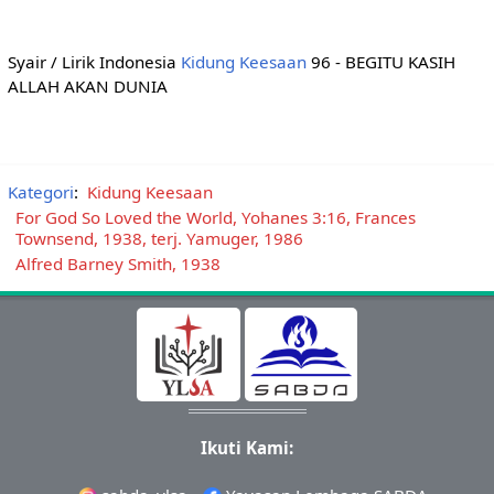
Syair / Lirik Indonesia
Kidung Keesaan
96 - BEGITU KASIH
ALLAH AKAN DUNIA
Kategori
:
Kidung Keesaan
For God So Loved the World, Yohanes 3:16, Frances
Townsend, 1938, terj. Yamuger, 1986
Alfred Barney Smith, 1938
Ikuti Kami: