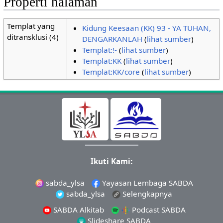
Properti halaman
Templat yang
Kidung Keesaan (KK) 93 - YA TUHAN,
ditransklusi (4)
DENGARKANLAH
(
lihat sumber
)
Templat:!-
(
lihat sumber
)
Templat:KK
(
lihat sumber
)
Templat:KK/core
(
lihat sumber
)
Ikuti Kami:
sabda_ylsa
Yayasan Lembaga SABDA
sabda_ylsa
Selengkapnya
SABDA Alkitab
Podcast SABDA
Slideshare SABDA