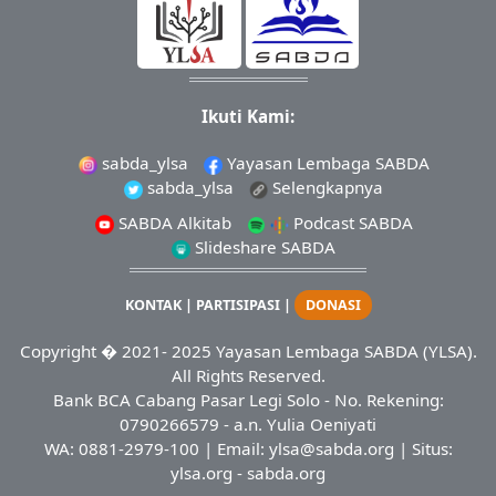
Ikuti Kami:
sabda_ylsa
Yayasan Lembaga SABDA
sabda_ylsa
Selengkapnya
SABDA Alkitab
Podcast SABDA
Slideshare SABDA
KONTAK
|
PARTISIPASI
|
DONASI
Copyright
� 2021-
2025
Yayasan Lembaga SABDA (YLSA).
All Rights Reserved.
Bank BCA Cabang Pasar Legi Solo - No. Rekening:
0790266579 - a.n. Yulia Oeniyati
WA:
0881-2979-100
| Email:
ylsa@sabda.org
| Situs:
ylsa.org
-
sabda.org