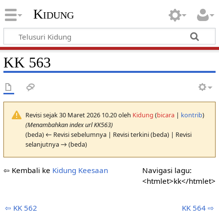
Kidung
KK 563
Revisi sejak 30 Maret 2026 10.20 oleh
Kidung
(
bicara
|
kontrib
)
(Menambahkan index url KK563)
(beda) ← Revisi sebelumnya | Revisi terkini (beda) | Revisi
selanjutnya → (beda)
⇦ Kembali ke
Kidung Keesaan
Navigasi lagu:
<htmlet>kk</htmlet>
⇦ KK 562
KK 564 ⇨