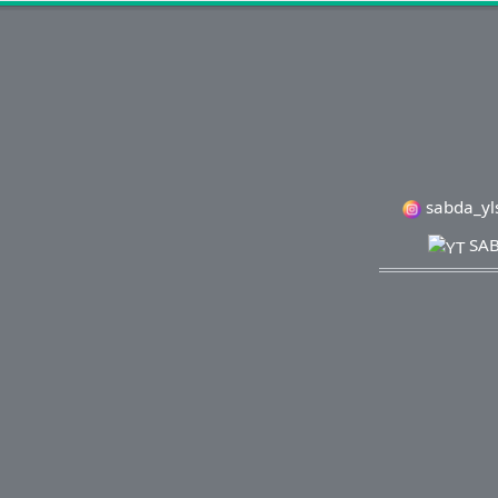
sabda_yl
SAB
Copyrig
Bank BCA 
WA:
2026