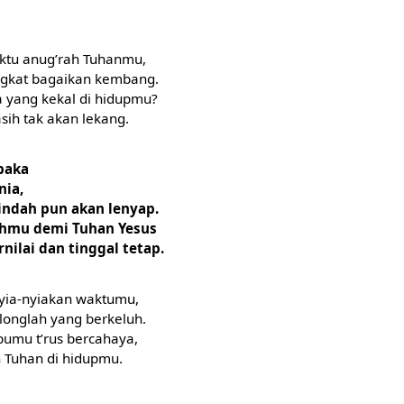
ktu anug’rah Tuhanmu,
ngkat bagaikan kembang.
 yang kekal di hidupmu?
sih tak akan lekang.
baka
nia,
 indah pun akan lenyap.
hmu demi Tuhan Yesus
nilai dan tinggal tetap.
yia-nyiakan waktumu,
olonglah yang berkeluh.
pumu t’rus bercahaya,
 Tuhan di hidupmu.