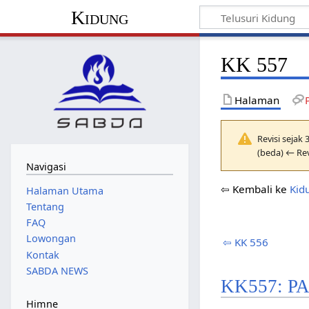
Kidung
KK 557
Halaman
Revisi sejak
(beda) ← Rev
Navigasi
⇦ Kembali ke
Kid
Halaman Utama
Tentang
FAQ
Lowongan
⇦ KK 556
Kontak
SABDA NEWS
KK557: 
Himne