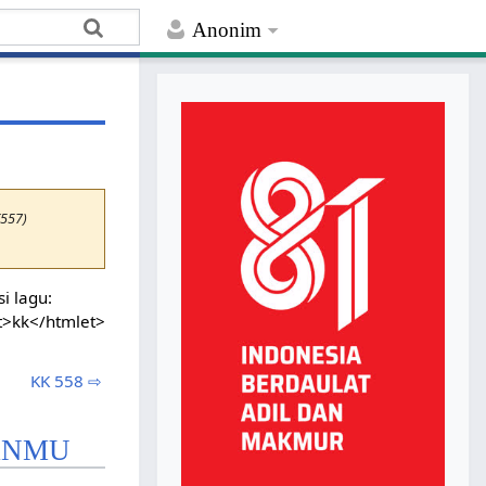
Anonim
K557)
i lagu:
t>kk</htmlet>
KK 558 ⇨
ANMU