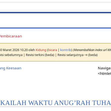
Pembicaraan
 30 Maret 2026 10.20 oleh
Kidung
(
bicara
|
kontrib
)
(Menambahkan index url K
isi sebelumnya | Revisi terkini (beda) | Revisi selanjutnya → (beda)
ung Keesaan
Navigas
<htmle
PAKAILAH WAKTU ANUG’RAH TUH