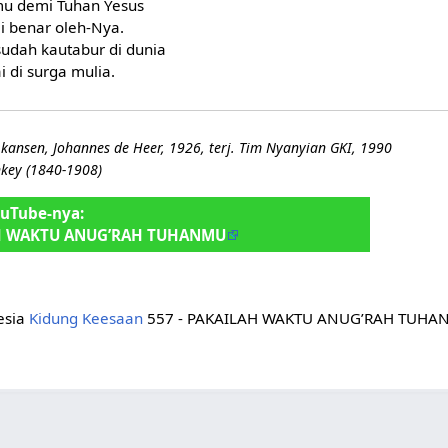
mu demi Tuhan Yesus
ai benar oleh-Nya.
sudah kautabur di dunia
i di surga mulia.
 kansen, Johannes de Heer, 1926, terj. Tim Nyanyian GKI, 1990
nkey (1840-1908)
ouTube-nya:
H WAKTU ANUG’RAH TUHANMU
nesia
Kidung Keesaan
557 - PAKAILAH WAKTU ANUG’RAH TUH