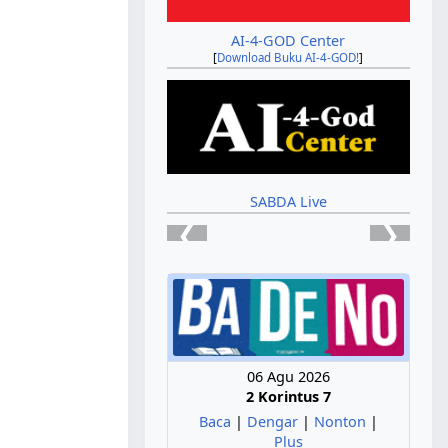
AI-4-GOD Center
[
Download Buku AI-4-GOD!
]
SABDA Live
❮
❯
06 Agu 2026
2 Korintus 7
Baca
|
Dengar
|
Nonton
|
Plus