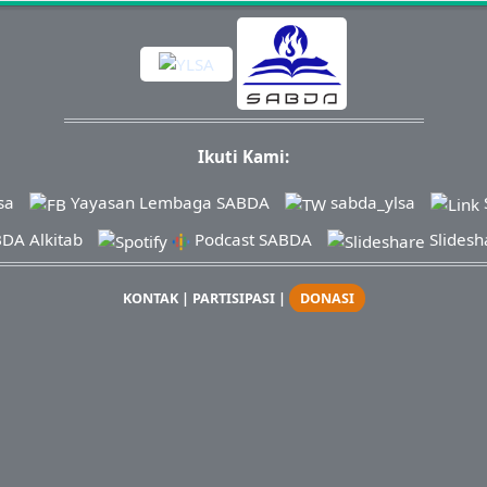
Ikuti Kami:
sa
Yayasan Lembaga SABDA
sabda_ylsa
DA Alkitab
Podcast SABDA
Slidesh
KONTAK
|
PARTISIPASI
|
DONASI
ht
� 2021-
2025
Yayasan Lembaga SABDA (YLSA).
All Rights R
Cabang Pasar Legi Solo - No. Rekening: 0790266579 - a.n. Yuli
0881-2979-100
| Email:
ylsa@sabda.org
| Situs:
ylsa.org
-
sabd