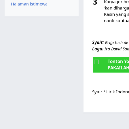
3
Karya jerih
Halaman istimewa
‘kan diharg
Kasih yang 
nanti kautua
Syair:
Grijp toch de
Lagu:
Ira David Sa
Tonton Y
PAKAILA
Syair / Lirik Indo