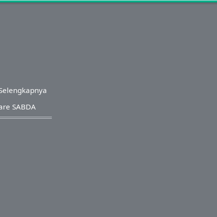
Selengkapnya
are SABDA
eserved.
a Oeniyati
a.org