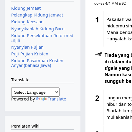
do=es 4/4 MM ± 92
Kidung Jemaat
Pelengkap Kidung Jemaat
1
Pakailah wa
Kidung Keesaan
hidupmu si
Nyanyikanlah Kidung Baru
Mana benda
Kidung Persekutuan Reformed
Hanyalah ka
Injili
Nyanyian Pujian
Puji-Pujian Kristen
Reff
:
Tiada yang 
Kidung Pasamuan Kristen
di dalam du
Anyar (bahasa Jawa)
s’gala yang
Namun kasi
Translate
sungguh ber
2
Jangan men
Powered by
Translate
hibur dan t
Biarlah lam
muliakanlah
Peralatan wiki