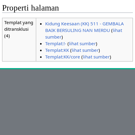
Properti halaman
Templat yang
Kidung Keesaan (KK) 511 - GEMBALA
ditransklusi
BAIK BERSULING NAN MERDU
(
lihat
(4)
sumber
)
Templat:!-
(
lihat sumber
)
Templat:KK
(
lihat sumber
)
Templat:KK/core
(
lihat sumber
)
Ikuti Kami:
sabda_ylsa
Yayasan Lembaga SABDA
sabda_ylsa
Selengkapnya