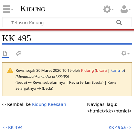
Kidung
KK 495
Revisi sejak 30 Maret 2026 10.19 oleh
Kidung
(
bicara
|
kontrib
)
(Menambahkan index url KK495)
(beda) ← Revisi sebelumnya | Revisi terkini (beda) | Revisi
selanjutnya → (beda)
⇦ Kembali ke
Kidung Keesaan
Navigasi lagu:
<htmlet>kk</htmlet>
⇦ KK 494
KK 496a ⇨