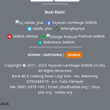
Ikuti Kami:
sabda_ylsa
Yayasan Lembaga SABDA
sabda_ylsa
Selengkapnya
SABDA Alkitab
Podcast SABDA
Slideshare SABDA
KONTAK
|
PARTISIPASI
|
DONASI
Copyright
� 2021-
2025
Yayasan Lembaga SABDA (YLSA).
All Rights Reserved.
Bank BCA Cabang Pasar Legi Solo - No. Rekening:
0790266579 - a.n. Yulia Oeniyati
WA:
0881-2979-100
| Email:
ylsa@sabda.org
| Situs:
ylsa.org
-
sabda.org
2026