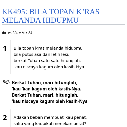
KK495: BILA TOPAN K’RAS
MELANDA HIDUPMU
do=es 2/4 MM ± 84
1
Bila topan k’ras melanda hidupmu,
bila putus asa dan letih lesu,
berkat Tuhan satu-satu hitunglah,
‘kau niscaya kagum oleh kasih-Nya.
Reff
:
Berkat Tuhan, mari hitunglah,
‘kau ‘kan kagum oleh kasih-Nya.
Berkat Tuhan, mari, hitunglah,
‘kau niscaya kagum oleh kasih-Nya
2
Adakah beban membuat ‘kau penat,
salib yang kaupikul menekan berat?