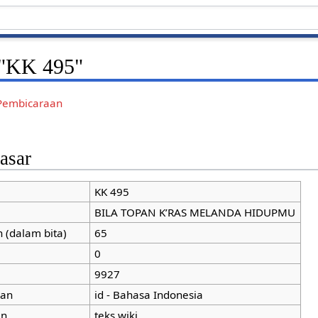
 "KK 495"
Pembicaraan
asar
KK 495
BILA TOPAN K’RAS MELANDA HIDUPMU
 (dalam bita)
65
0
9927
man
id - Bahasa Indonesia
an
teks wiki