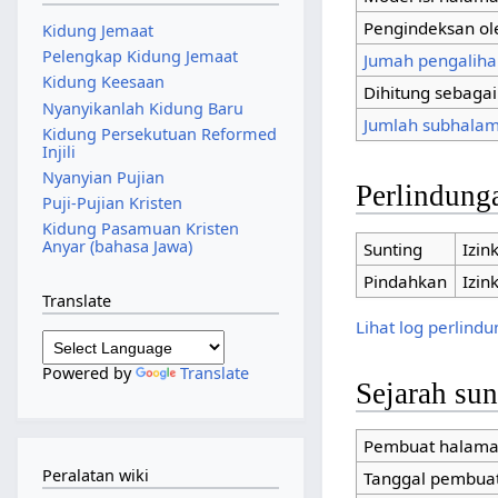
Pengindeksan ol
Kidung Jemaat
Pelengkap Kidung Jemaat
Jumah pengaliha
Kidung Keesaan
Dihitung sebaga
Nyanyikanlah Kidung Baru
Jumlah subhalam
Kidung Persekutuan Reformed
Injili
Nyanyian Pujian
Perlindung
Puji-Pujian Kristen
Kidung Pasamuan Kristen
Anyar (bahasa Jawa)
Sunting
Izin
Pindahkan
Izin
Translate
Lihat log perlind
Powered by
Translate
Sejarah su
Pembuat halam
Peralatan wiki
Tanggal pembua