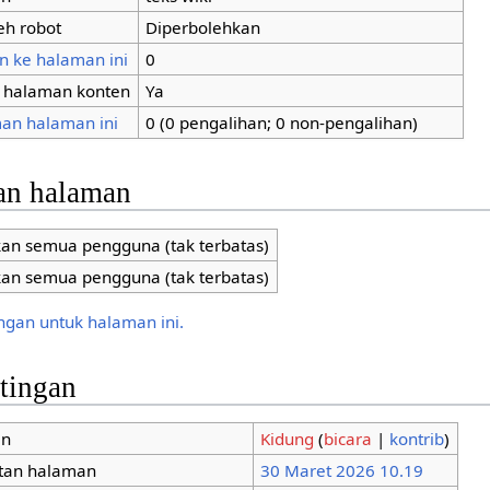
eh robot
Diperbolehkan
n ke halaman ini
0
i halaman konten
Ya
an halaman ini
0 (0 pengalihan; 0 non-pengalihan)
an halaman
kan semua pengguna (tak terbatas)
kan semua pengguna (tak terbatas)
ungan untuk halaman ini.
ntingan
an
Kidung
(
bicara
|
kontrib
)
tan halaman
30 Maret 2026 10.19