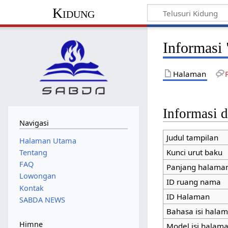
Kidung
Informasi
Halaman
Informasi d
Navigasi
Judul tampilan
Halaman Utama
Kunci urut baku
Tentang
FAQ
Panjang halaman
Lowongan
ID ruang nama
Kontak
ID Halaman
SABDA NEWS
Bahasa isi hala
Himne
Model isi halam