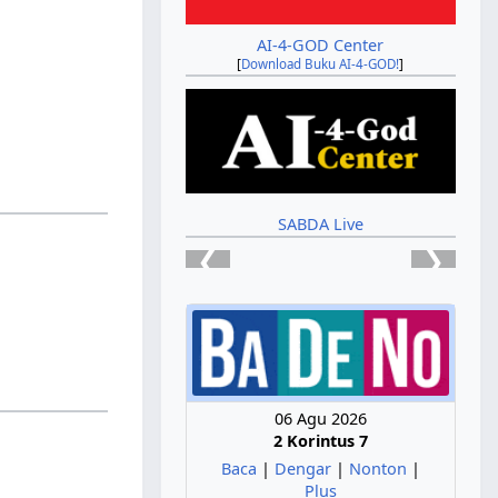
AI-4-GOD Center
[
Download Buku AI-4-GOD!
]
SABDA Live
❮
❯
06 Agu 2026
2 Korintus 7
Baca
|
Dengar
|
Nonton
|
Plus