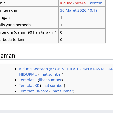
hir
Kidung
(
bicara
|
kontrib
)
n terakhir
30 Maret 2026 10.19
tingan
1
ulis yang berbeda
1
terkini (dalam 90 hari terakhir)
0
erbeda terkini
0
alaman
Kidung Keesaan (KK) 495 - BILA TOPAN K’RAS MEL
HIDUPMU
(
lihat sumber
)
Templat:!-
(
lihat sumber
)
Templat:KK
(
lihat sumber
)
Templat:KK/core
(
lihat sumber
)