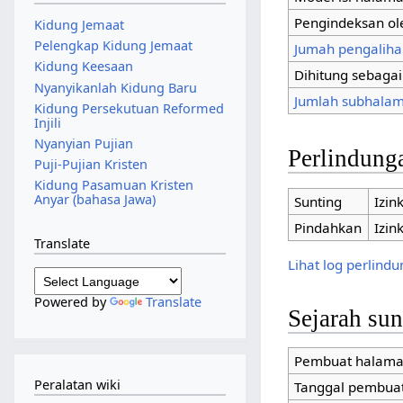
Pengindeksan ol
Kidung Jemaat
Pelengkap Kidung Jemaat
Jumah pengaliha
Kidung Keesaan
Dihitung sebaga
Nyanyikanlah Kidung Baru
Jumlah subhalam
Kidung Persekutuan Reformed
Injili
Nyanyian Pujian
Perlindung
Puji-Pujian Kristen
Kidung Pasamuan Kristen
Anyar (bahasa Jawa)
Sunting
Izin
Pindahkan
Izin
Translate
Lihat log perlind
Powered by
Translate
Sejarah su
Pembuat halam
Peralatan wiki
Tanggal pembua