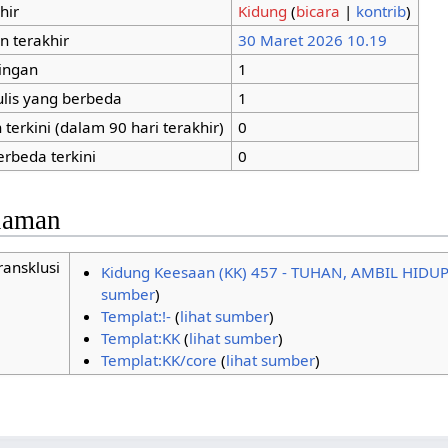
hir
Kidung
(
bicara
|
kontrib
)
n terakhir
30 Maret 2026 10.19
tingan
1
ulis yang berbeda
1
terkini (dalam 90 hari terakhir)
0
erbeda terkini
0
alaman
ransklusi
Kidung Keesaan (KK) 457 - TUHAN, AMBIL HIDU
sumber
)
Templat:!-
(
lihat sumber
)
Templat:KK
(
lihat sumber
)
Templat:KK/core
(
lihat sumber
)