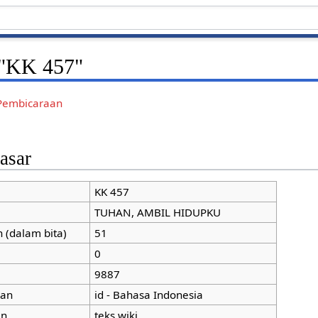
 "KK 457"
Pembicaraan
asar
KK 457
TUHAN, AMBIL HIDUPKU
 (dalam bita)
51
0
9887
man
id - Bahasa Indonesia
an
teks wiki