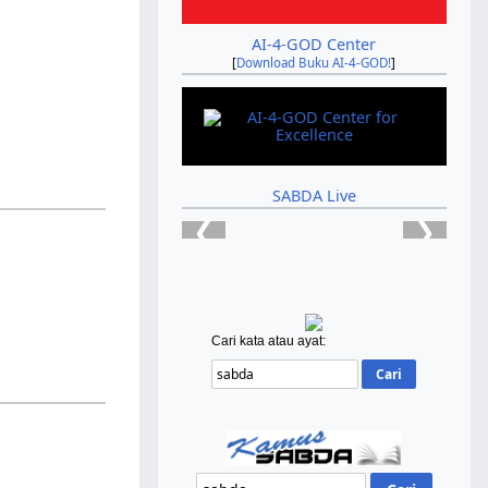
AI-4-GOD Center
[
Download Buku AI-4-GOD!
]
SABDA Live
❮
❯
Cari kata atau ayat: