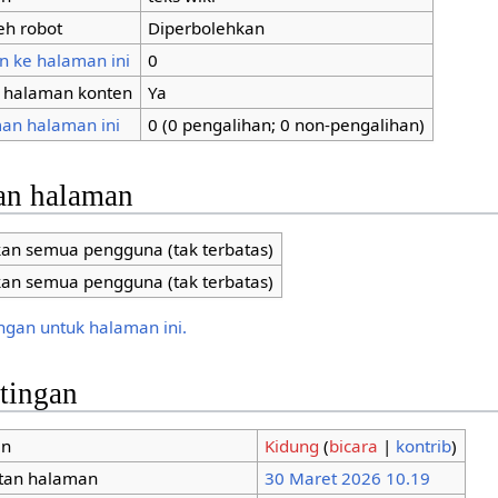
eh robot
Diperbolehkan
n ke halaman ini
0
i halaman konten
Ya
an halaman ini
0 (0 pengalihan; 0 non-pengalihan)
an halaman
kan semua pengguna (tak terbatas)
kan semua pengguna (tak terbatas)
ungan untuk halaman ini.
ntingan
an
Kidung
(
bicara
|
kontrib
)
tan halaman
30 Maret 2026 10.19