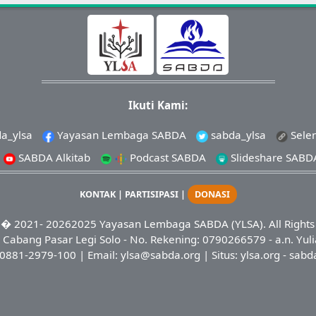
Ikuti Kami:
a_ylsa
Yayasan Lembaga SABDA
sabda_ylsa
Sele
SABDA Alkitab
Podcast SABDA
Slideshare SABD
KONTAK
|
PARTISIPASI
|
DONASI
� 2021-
20262025
Yayasan Lembaga SABDA (YLSA).
All Right
Cabang Pasar Legi Solo - No. Rekening: 0790266579 - a.n. Yuli
0881-2979-100
| Email:
ylsa@sabda.org
| Situs:
ylsa.org
-
sabd