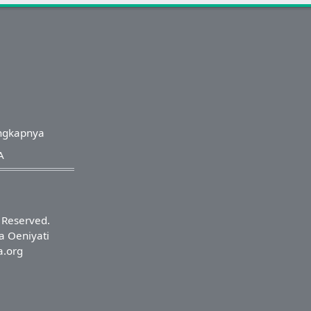
ngkapnya
A
s Reserved.
a Oeniyati
a.org