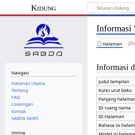
Kidung
Informasi
Halaman
Informasi d
Navigasi
Judul tampilan
Halaman Utama
Kunci urut baku
Tentang
FAQ
Panjang halaman
Lowongan
ID ruang nama
Kontak
ID Halaman
SABDA NEWS
Bahasa isi hala
Himne
Model isi halam