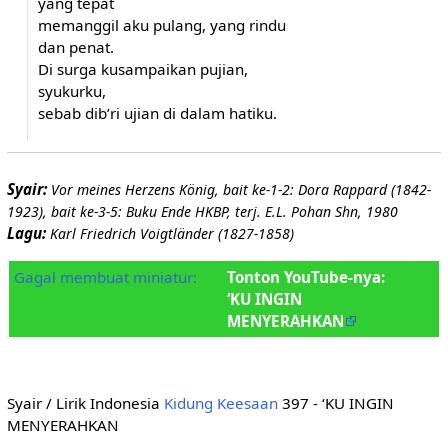
yang tepat
memanggil aku pulang, yang rindu
dan penat.
Di surga kusampaikan pujian,
syukurku,
sebab dib’ri ujian di dalam hatiku.
Syair:
Vor meines Herzens König, bait ke-1-2: Dora Rappard (1842-
1923), bait ke-3-5: Buku Ende HKBP, terj. E.L. Pohan Shn, 1980
Lagu:
Karl Friedrich Voigtländer (1827-1858)
Gagal membuat miniatur:
Tonton YouTube-nya:
‘KU INGIN
MENYERAHKAN
Syair / Lirik Indonesia
Kidung Keesaan
397 - ‘KU INGIN
MENYERAHKAN