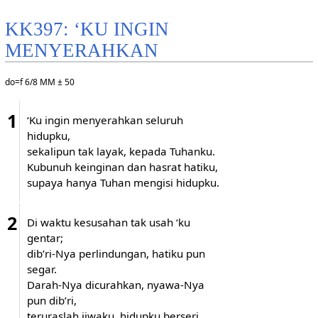
KK397: ‘KU INGIN
MENYERAHKAN
do=f 6/8 MM ± 50
1
‘Ku ingin menyerahkan seluruh
hidupku,
sekalipun tak layak, kepada Tuhanku.
Kubunuh keinginan dan hasrat hatiku,
supaya hanya Tuhan mengisi hidupku.
2
Di waktu kesusahan tak usah ‘ku
gentar;
dib’ri-Nya perlindungan, hatiku pun
segar.
Darah-Nya dicurahkan, nyawa-Nya
pun dib’ri,
teruraslah jiwaku, hidupku berseri.