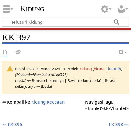
Kidung
KK 397
Revisi sejak 30 Maret 2026 10.18 oleh
Kidung
(
bicara
|
kontrib
)
(Menambahkan index url KK397)
(beda) ← Revisi sebelumnya | Revisi terkini (beda) | Revisi
selanjutnya → (beda)
⇦ Kembali ke
Kidung Keesaan
Navigasi lagu:
<htmlet>kk</htmlet>
⇦ KK 396
KK 398 ⇨