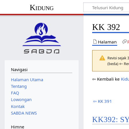
Kidung
KK 392
Halaman
Revisi sejak
(beda) ← Rev
Navigasi
⇦ Kembali ke
Kid
Halaman Utama
Tentang
FAQ
Lowongan
⇦ KK 391
Kontak
SABDA NEWS
KK392: 
Himne