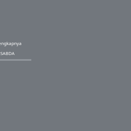
engkapnya
e SABDA
s Reserved.
a Oeniyati
a.org