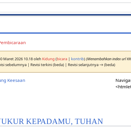
Pembicaraan
 30 Maret 2026 10.18 oleh
Kidung
(
bicara
|
kontrib
)
(Menambahkan index url K
isi sebelumnya | Revisi terkini (beda) | Revisi selanjutnya → (beda)
ung Keesaan
Navigas
<htmle
SYUKUR KEPADAMU, TUHAN