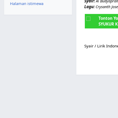
Syair:
Al Budyapran
Halaman istimewa
Lagu:
Crysanth Jos
Tonton Y
SYUKUR 
Syair / Lirik Indo