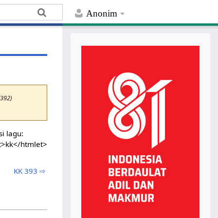
Anonim
K392)
i lagu:
t>kk</htmlet>
KK 393 ⇨