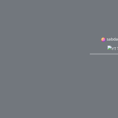
sabda
Copyright
Bank BCA 
WA: