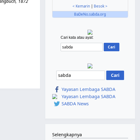
sangbuch, 1872
< Kemarin
|
Besok >
BaDeNo.sabda.org
Cari kata atau ayat:
Yayasan Lembaga SABDA
Yayasan Lembaga SABDA
SABDA News
Selengkapnya