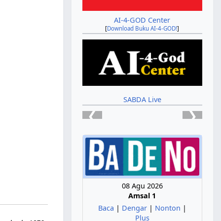
AI-4-GOD Center
[
Download Buku AI-4-GOD!
]
SABDA Live
❮
❯
08 Agu 2026
Amsal 1
Baca
|
Dengar
|
Nonton
|
Plus