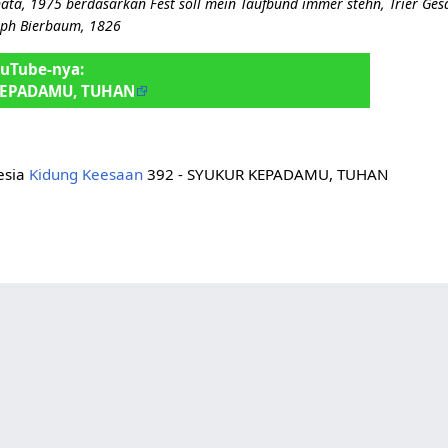
ata, 1975 berdasarkan Fest soll mein Taufbund immer stehn, Trier Ge
eph Bierbaum, 1826
ouTube-nya:
KEPADAMU, TUHAN
nesia
Kidung Keesaan
392 - SYUKUR KEPADAMU, TUHAN