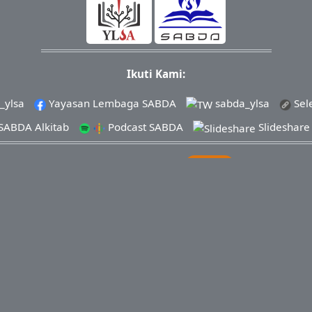
Ikuti Kami:
_ylsa
Yayasan Lembaga SABDA
sabda_ylsa
Sel
SABDA Alkitab
Podcast SABDA
Slideshar
KONTAK
|
PARTISIPASI
|
DONASI
� 2021-
20262025
Yayasan Lembaga SABDA (YLSA).
All Right
Cabang Pasar Legi Solo - No. Rekening: 0790266579 - a.n. Yuli
0881-2979-100
| Email:
ylsa@sabda.org
| Situs:
ylsa.org
-
sabd