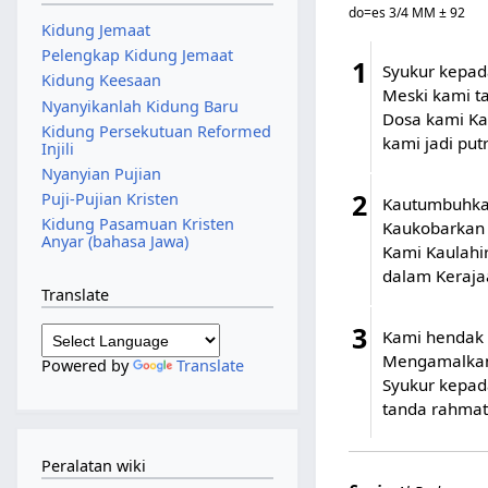
do=es 3/4 MM ± 92
Kidung Jemaat
Pelengkap Kidung Jemaat
1
Syukur kepad
Kidung Keesaan
Meski kami ta
Nyanyikanlah Kidung Baru
Dosa kami Kau
Kidung Persekutuan Reformed
kami jadi put
Injili
Nyanyian Pujian
2
Puji-Pujian Kristen
Kautumbuhkan
Kidung Pasamuan Kristen
Kaukobarkan 
Anyar (bahasa Jawa)
Kami Kaulahi
dalam Keraja
Translate
3
Kami hendak 
Mengamalkan 
Powered by
Translate
Syukur kepada
tanda rahmat
Peralatan wiki