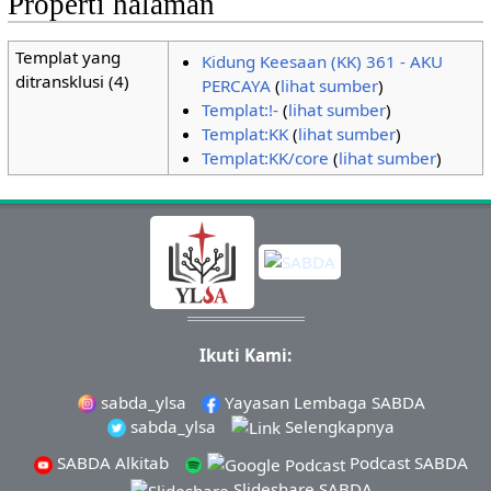
Properti halaman
Templat yang
Kidung Keesaan (KK) 361 - AKU
ditransklusi (4)
PERCAYA
(
lihat sumber
)
Templat:!-
(
lihat sumber
)
Templat:KK
(
lihat sumber
)
Templat:KK/core
(
lihat sumber
)
Ikuti Kami:
sabda_ylsa
Yayasan Lembaga SABDA
sabda_ylsa
Selengkapnya
SABDA Alkitab
Podcast SABDA
Slideshare SABDA