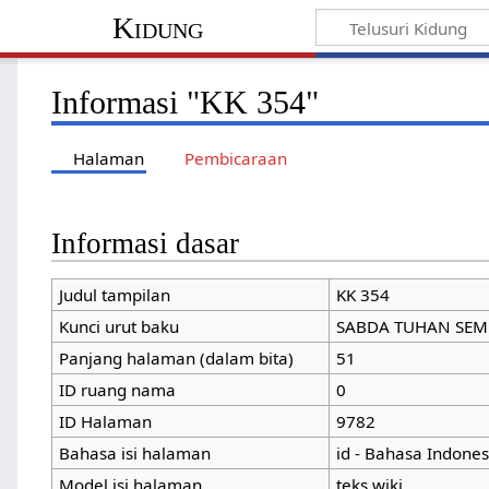
Kidung
Informasi
Halaman
Informasi d
Navigasi
Judul tampilan
Halaman Utama
Kunci urut baku
Tentang
FAQ
Panjang halaman
Lowongan
ID ruang nama
Kontak
ID Halaman
SABDA NEWS
Bahasa isi hala
Himne
Model isi halam