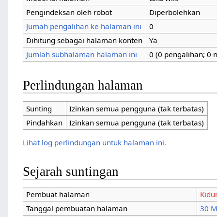
Pengindeksan ol
Kidung Jemaat
Pelengkap Kidung Jemaat
Jumah pengaliha
Kidung Keesaan
Dihitung sebaga
Nyanyikanlah Kidung Baru
Jumlah subhalam
Kidung Persekutuan Reformed
Injili
Nyanyian Pujian
Perlindung
Puji-Pujian Kristen
Kidung Pasamuan Kristen
Anyar (bahasa Jawa)
Sunting
Izin
Pindahkan
Izin
Translate
Lihat log perlind
Sejarah su
Peralatan wiki
Pembuat halam
Halaman istimewa
Tanggal pembua