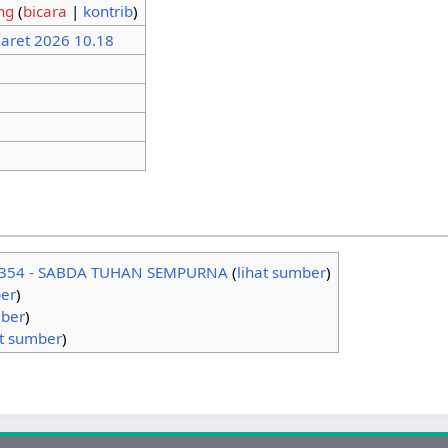
hir
Kidung
(
bicara
|
kontrib
)
n terakhir
30 Maret 2026 10.18
tingan
1
ulis yang berbeda
1
terkini (dalam 90 hari terakhir)
0
erbeda terkini
0
alaman
Kidung Keesaan (KK) 354 - SABDA TUHAN SEMP
sumber
)
Templat:!-
(
lihat sumber
)
Templat:KK
(
lihat sumber
)
Templat:KK/core
(
lihat sumber
)