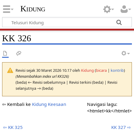
Kidung
KK 326
Revisi sejak 30 Maret 2026 10.17 oleh
Kidung
(
bicara
|
kontrib
)
(Menambahkan index url KK326)
(beda) ← Revisi sebelumnya | Revisi terkini (beda) | Revisi
selanjutnya → (beda)
⇦ Kembali ke
Kidung Keesaan
Navigasi lagu:
<htmlet>kk</htmlet>
⇦ KK 325
KK 327 ⇨