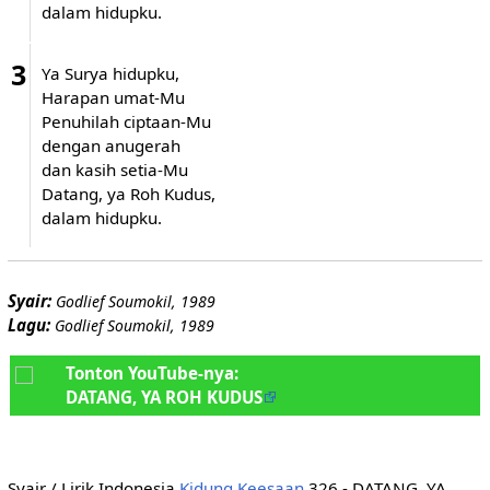
dalam hidupku.
3
Ya Surya hidupku,
Harapan umat-Mu
Penuhilah ciptaan-Mu
dengan anugerah
dan kasih setia-Mu
Datang, ya Roh Kudus,
dalam hidupku.
Syair:
Godlief Soumokil, 1989
Lagu:
Godlief Soumokil, 1989
Tonton YouTube-nya:
DATANG, YA ROH KUDUS
Syair / Lirik Indonesia
Kidung Keesaan
326 - DATANG, YA