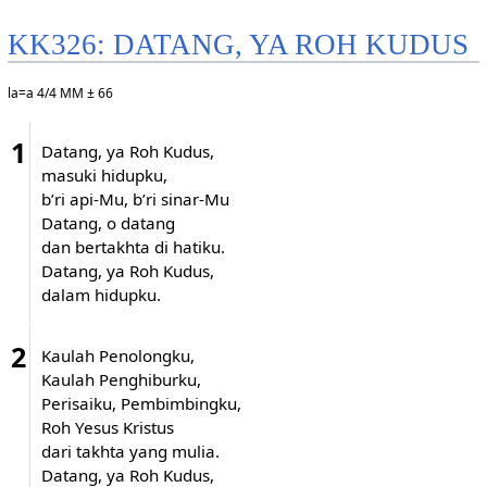
KK326: DATANG, YA ROH KUDUS
la=a 4/4 MM ± 66
1
Datang, ya Roh Kudus,
masuki hidupku,
b’ri api-Mu, b’ri sinar-Mu
Datang, o datang
dan bertakhta di hatiku.
Datang, ya Roh Kudus,
dalam hidupku.
2
Kaulah Penolongku,
Kaulah Penghiburku,
Perisaiku, Pembimbingku,
Roh Yesus Kristus
dari takhta yang mulia.
Datang, ya Roh Kudus,