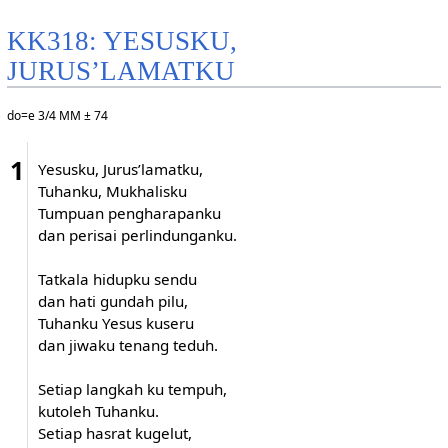
KK318: YESUSKU,
JURUS’LAMATKU
do=e 3/4 MM ± 74
1
Yesusku, Jurus’lamatku,
Tuhanku, Mukhalisku
Tumpuan pengharapanku
dan perisai perlindunganku.
Tatkala hidupku sendu
dan hati gundah pilu,
Tuhanku Yesus kuseru
dan jiwaku tenang teduh.
Setiap langkah ku tempuh,
kutoleh Tuhanku.
Setiap hasrat kugelut,