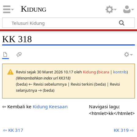
Kidung
KK 318
Revisi sejak 30 Maret 2026 10.17 oleh
Kidung
(
bicara
|
kontrib
)
(Menambahkan index url KK318)
(beda) ← Revisi sebelumnya | Revisi terkini (beda) | Revisi
selanjutnya → (beda)
⇦ Kembali ke
Kidung Keesaan
Navigasi lagu:
<htmlet>kk</htmlet>
⇦ KK 317
KK 319 ⇨