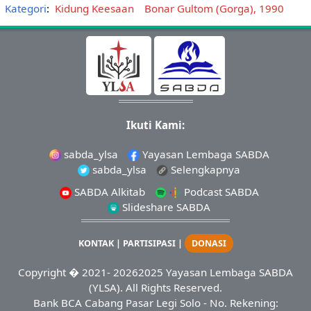
Kategori
:
Kidung Keesaan
Bonar Gultom (Gorga), 1990
Ikuti Kami:
sabda_ylsa
Yayasan Lembaga SABDA
sabda_ylsa
Selengkapnya
SABDA Alkitab
Podcast SABDA
Slideshare SABDA
KONTAK
|
PARTISIPASI
|
DONASI
Copyright
� 2021-
20262025
Yayasan Lembaga SABDA
(YLSA).
All Rights Reserved.
Bank BCA Cabang Pasar Legi Solo - No. Rekening: