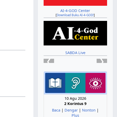
AI-4-GOD Center
[
Download Buku AI-4-GOD!
]
SABDA Live
❮
❯
10 Agu 2026
2 Korintus 9
Baca
|
Dengar
|
Nonton
|
Plus