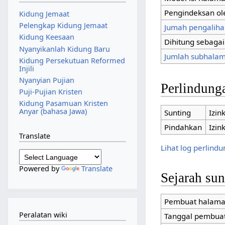
Pengindeksan ol
Kidung Jemaat
Pelengkap Kidung Jemaat
Jumah pengaliha
Kidung Keesaan
Dihitung sebaga
Nyanyikanlah Kidung Baru
Jumlah subhalam
Kidung Persekutuan Reformed
Injili
Nyanyian Pujian
Perlindung
Puji-Pujian Kristen
Kidung Pasamuan Kristen
Anyar (bahasa Jawa)
Sunting
Izin
Pindahkan
Izin
Translate
Lihat log perlind
Powered by
Translate
Sejarah su
Pembuat halam
Peralatan wiki
Tanggal pembua