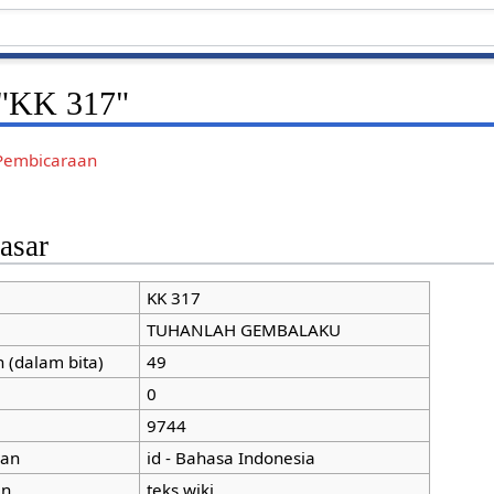
 "KK 317"
Pembicaraan
asar
KK 317
TUHANLAH GEMBALAKU
 (dalam bita)
49
0
9744
man
id - Bahasa Indonesia
an
teks wiki