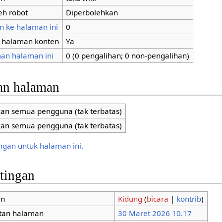
eh robot
Diperbolehkan
n ke halaman ini
0
i halaman konten
Ya
an halaman ini
0 (0 pengalihan; 0 non-pengalihan)
an halaman
kan semua pengguna (tak terbatas)
kan semua pengguna (tak terbatas)
ungan untuk halaman ini.
ntingan
an
Kidung
(
bicara
|
kontrib
)
tan halaman
30 Maret 2026 10.17