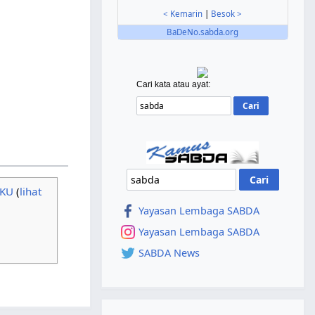
< Kemarin
|
Besok >
BaDeNo.sabda.org
Cari kata atau ayat:
AKU
(
lihat
Yayasan Lembaga SABDA
Yayasan Lembaga SABDA
SABDA News