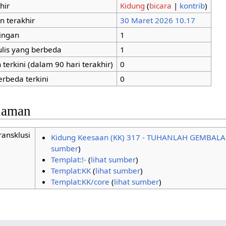
hir
Kidung
(
bicara
|
kontrib
)
n terakhir
30 Maret 2026 10.17
tingan
1
ulis yang berbeda
1
terkini (dalam 90 hari terakhir)
0
erbeda terkini
0
alaman
ransklusi
Kidung Keesaan (KK) 317 - TUHANLAH GEMBAL
sumber
)
Templat:!-
(
lihat sumber
)
Templat:KK
(
lihat sumber
)
Templat:KK/core
(
lihat sumber
)