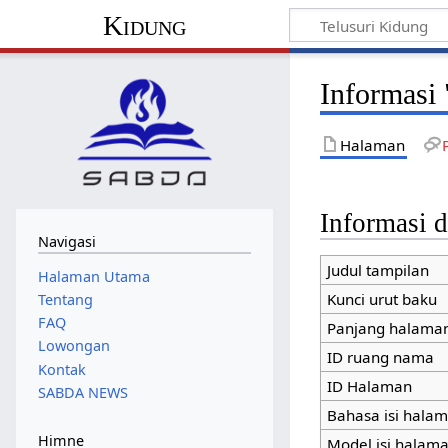
Kidung
Informasi
Halaman
Informasi d
Navigasi
Judul tampilan
Halaman Utama
Kunci urut baku
Tentang
FAQ
Panjang halaman
Lowongan
ID ruang nama
Kontak
ID Halaman
SABDA NEWS
Bahasa isi hala
Himne
Model isi halam