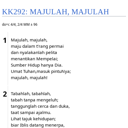
KK292: MAJULAH, MAJULAH
do=c 4/4, 2/4 MM ± 96
1
Majulah, majulah,
maju dalam t’rang permai
dan nyalakanlah pelita
menantikan Mempelai;
Sumber Hidup hanya Dia.
Umat Tuhan,masuk pintuNya;
majulah, majulah!
2
Tabahlah, tabahlah,
tabah tanpa mengeluh;
tanggunglah cerca dan duka,
taat sampai ajalmu.
Lihat tajuk kehidupan;
biar Iblis datang menerpa,