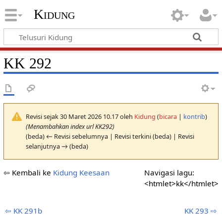
Kidung
KK 292
Revisi sejak 30 Maret 2026 10.17 oleh
Kidung
(
bicara
|
kontrib
)
(Menambahkan index url KK292)
(beda) ← Revisi sebelumnya | Revisi terkini (beda) | Revisi
selanjutnya → (beda)
⇦ Kembali ke
Kidung Keesaan
Navigasi lagu:
<htmlet>kk</htmlet>
⇦ KK 291b
KK 293 ⇨