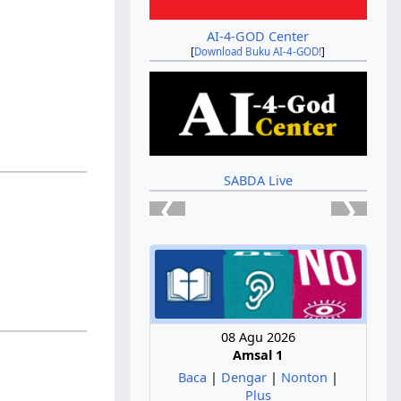
AI-4-GOD Center
[
Download Buku AI-4-GOD!
]
SABDA Live
❮
❯
08 Agu 2026
Amsal 1
Baca
|
Dengar
|
Nonton
|
Plus