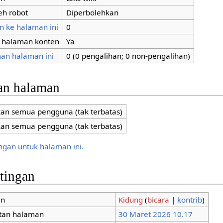
eh robot
Diperbolehkan
n ke halaman ini
0
i halaman konten
Ya
an halaman ini
0 (0 pengalihan; 0 non-pengalihan)
an halaman
kan semua pengguna (tak terbatas)
kan semua pengguna (tak terbatas)
ungan untuk halaman ini.
ntingan
an
Kidung
(
bicara
|
kontrib
)
tan halaman
30 Maret 2026 10.17