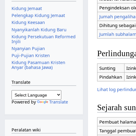
Pengindeksan ol
Kidung Jemaat
Pelengkap Kidung Jemaat
Jumah pengaliha
Kidung Keesaan
Dihitung sebaga
Nyanyikanlah Kidung Baru
Jumlah subhalam
Kidung Persekutuan Reformed
Injili
Nyanyian Pujian
Perlindung
Puji-Pujian Kristen
Kidung Pasamuan Kristen
Anyar (bahasa Jawa)
Sunting
Izin
Pindahkan
Izin
Translate
Lihat log perlind
Powered by
Translate
Sejarah su
Pembuat halam
Peralatan wiki
Tanggal pembua