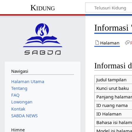
Kidung
Informasi
Halaman
Informasi d
Navigasi
Judul tampilan
Halaman Utama
Kunci urut baku
Tentang
FAQ
Panjang halaman
Lowongan
ID ruang nama
Kontak
ID Halaman
SABDA NEWS
Bahasa isi hala
Himne
Model isi halam