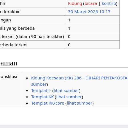
hir
Kidung
(
bicara
|
kontrib
)
n terakhir
30 Maret 2026 10.17
tingan
1
ulis yang berbeda
1
terkini (dalam 90 hari terakhir)
0
erbeda terkini
0
alaman
ransklusi
Kidung Keesaan (KK) 286 - DIHARI PENTAKOSTA
sumber
)
Templat:!-
(
lihat sumber
)
Templat:KK
(
lihat sumber
)
Templat:KK/core
(
lihat sumber
)