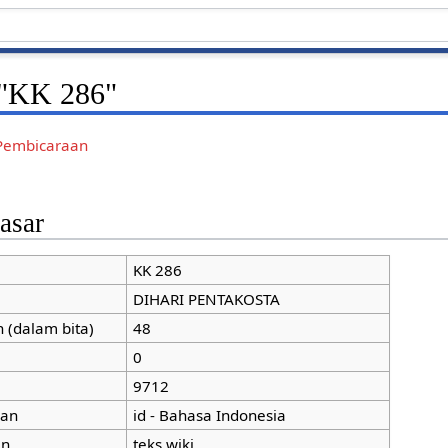
 "KK 286"
Pembicaraan
asar
KK 286
DIHARI PENTAKOSTA
 (dalam bita)
48
0
9712
man
id - Bahasa Indonesia
an
teks wiki