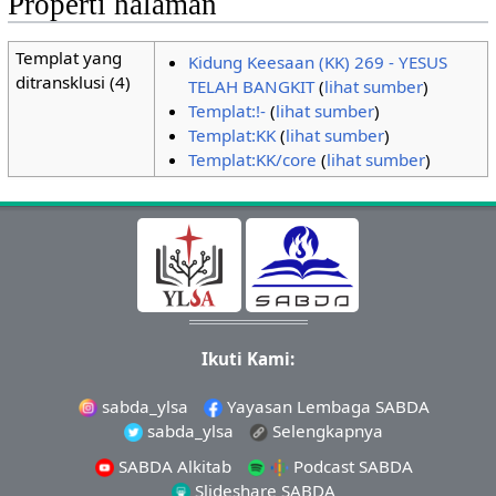
Properti halaman
Templat yang
Kidung Keesaan (KK) 269 - YESUS
ditransklusi (4)
TELAH BANGKIT
(
lihat sumber
)
Templat:!-
(
lihat sumber
)
Templat:KK
(
lihat sumber
)
Templat:KK/core
(
lihat sumber
)
Ikuti Kami:
sabda_ylsa
Yayasan Lembaga SABDA
sabda_ylsa
Selengkapnya
SABDA Alkitab
Podcast SABDA
Slideshare SABDA