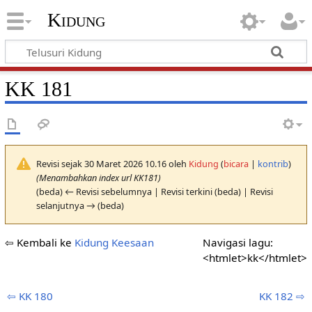
Kidung
KK 181
Revisi sejak 30 Maret 2026 10.16 oleh
Kidung
(
bicara
|
kontrib
)
(Menambahkan index url KK181)
(beda) ← Revisi sebelumnya | Revisi terkini (beda) | Revisi
selanjutnya → (beda)
⇦ Kembali ke
Kidung Keesaan
Navigasi lagu:
<htmlet>kk</htmlet>
⇦ KK 180
KK 182 ⇨