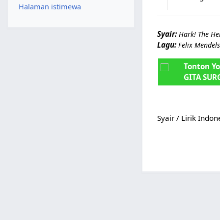
Halaman istimewa
Syair:
Hark! The Her
Lagu:
Felix Mendel
Tonton Y
GITA SUR
Syair / Lirik Indo