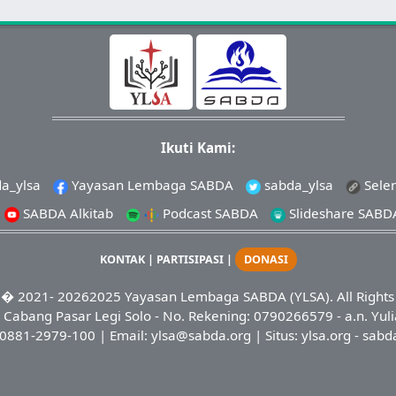
Ikuti Kami:
a_ylsa
Yayasan Lembaga SABDA
sabda_ylsa
Sele
SABDA Alkitab
Podcast SABDA
Slideshare SABD
KONTAK
|
PARTISIPASI
|
DONASI
� 2021-
20262025
Yayasan Lembaga SABDA (YLSA).
All Right
Cabang Pasar Legi Solo - No. Rekening: 0790266579 - a.n. Yuli
0881-2979-100
| Email:
ylsa@sabda.org
| Situs:
ylsa.org
-
sabd