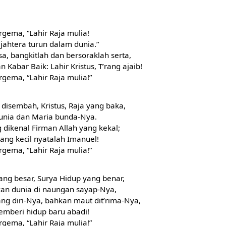
rgema, “Lahir Raja mulia!
jahtera turun dalam dunia.”
, bangkitlah dan bersoraklah serta,
Kabar Baik: Lahir Kristus, T’rang ajaib!
rgema, “Lahir Raja mulia!”
 disembah, Kristus, Raja yang baka,
dunia dan Maria bunda-Nya.
dikenal Firman Allah yang kekal;
ang kecil nyatalah Imanuel!
rgema, “Lahir Raja mulia!”
ang besar, Surya Hidup yang benar,
n dunia di naungan sayap-Nya,
g diri-Nya, bahkan maut dit’rima-Nya,
emberi hidup baru abadi!
rgema, “Lahir Raja mulia!”