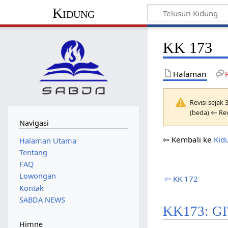
Kidung
KK 173
Halaman
Revisi sejak
(beda) ← Rev
Navigasi
⇦ Kembali ke
Kid
Halaman Utama
Tentang
FAQ
Lowongan
⇦ KK 172
Kontak
SABDA NEWS
KK173: G
Himne