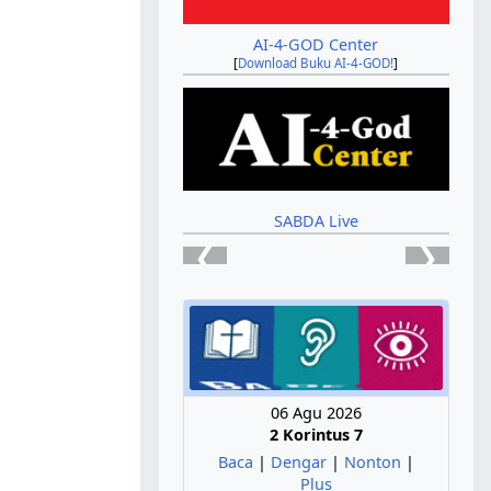
AI-4-GOD Center
[
Download Buku AI-4-GOD!
]
SABDA Live
❮
❯
06 Agu 2026
2 Korintus 7
Baca
|
Dengar
|
Nonton
|
Plus