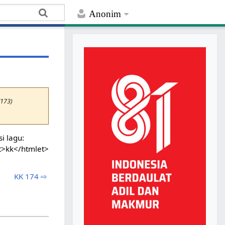
Anonim
K173)
i lagu:
t>kk</htmlet>
KK 174 ⇨