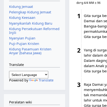
do=g 4/4 MM ± 96
Kidung Jemaat
Pelengkap Kidung Jemaat
1
Gita surga be
Kidung Keesaan
Damai dan se
Nyanyikanlah Kidung Baru
Bangsa-bangsa
Kidung Persekutuan Reformed
permaklumkan 
Injili
Gita surga be
Nyanyian Pujian
Puji-Pujian Kristen
2
Kidung Pasamuan Kristen
Yang di surga
Anyar (bahasa Jawa)
lahir dalam 
Dalam daging 
Translate
dalam Anak y
Gita surga be
Powered by
Translate
3
Raja Damai y
menyembuhka
tak memandan
lahir untuk m
Peralatan wiki
Gita surga be