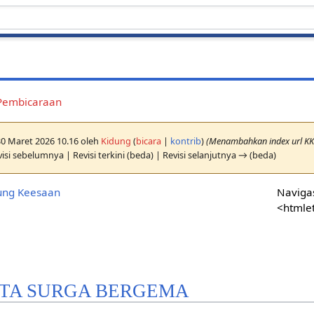
Pembicaraan
 30 Maret 2026 10.16 oleh
Kidung
(
bicara
|
kontrib
)
(Menambahkan index url K
isi sebelumnya | Revisi terkini (beda) | Revisi selanjutnya → (beda)
ung Keesaan
Navigas
<htmle
ITA SURGA BERGEMA