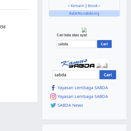
< Kemarin
|
Besok >
BaDeNo.sabda.org
856
Cari kata atau ayat:
Yayasan Lembaga SABDA
Yayasan Lembaga SABDA
SABDA News