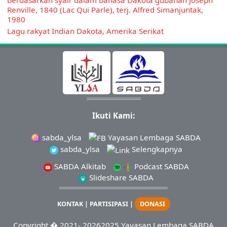
Renville, 1840 (Lac Qui Parle), terj. Alfred Simanjuntak,
1980
Lagu rakyat Indian Dakota, Amerika Serikat
Ikuti Kami:
sabda_ylsa
Yayasan Lembaga SABDA
sabda_ylsa
Selengkapnya
SABDA Alkitab
Podcast SABDA
Slideshare SABDA
KONTAK
|
PARTISIPASI
|
DONASI
Copyright
� 2021-
20262025
Yayasan Lembaga SABDA