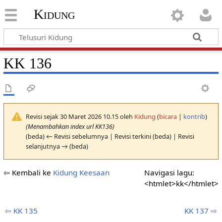
Kidung
KK 136
Revisi sejak 30 Maret 2026 10.15 oleh
Kidung
(
bicara
|
kontrib
)
(Menambahkan index url KK136)
(beda) ← Revisi sebelumnya | Revisi terkini (beda) | Revisi
selanjutnya → (beda)
⇦ Kembali ke
Kidung Keesaan
Navigasi lagu:
<htmlet>kk</htmlet>
⇦ KK 135
KK 137 ⇨