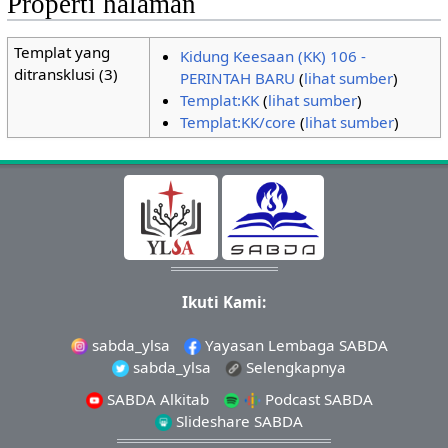
Properti halaman
Templat yang
Kidung Keesaan (KK) 106 -
ditransklusi (3)
PERINTAH BARU
(
lihat sumber
)
Templat:KK
(
lihat sumber
)
Templat:KK/core
(
lihat sumber
)
Ikuti Kami:
sabda_ylsa
Yayasan Lembaga SABDA
sabda_ylsa
Selengkapnya
SABDA Alkitab
Podcast SABDA
Slideshare SABDA