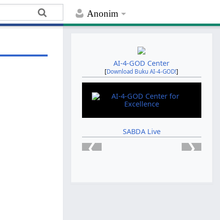
Anonim
AI-4-GOD Center
[
Download Buku AI-4-GOD!
]
SABDA Live
❮
❯