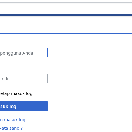
g
tetap masuk log
suk log
n masuk log
kata sandi?