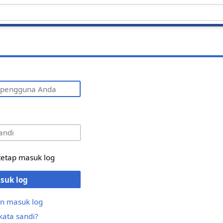
g
tetap masuk log
suk log
n masuk log
kata sandi?