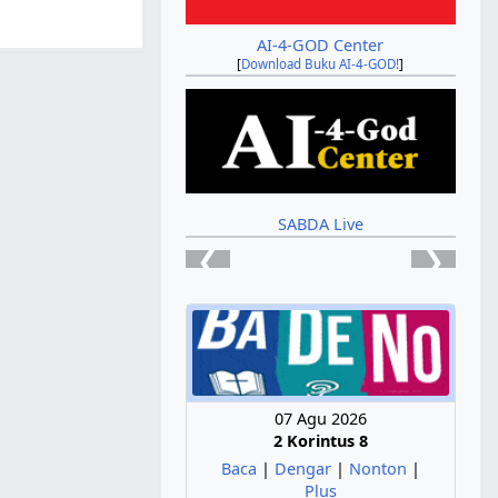
AI-4-GOD Center
[
Download Buku AI-4-GOD!
]
SABDA Live
❮
❯
07 Agu 2026
2 Korintus 8
Baca
|
Dengar
|
Nonton
|
Plus