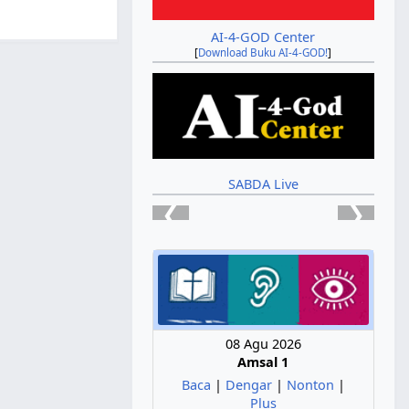
AI-4-GOD Center
[
Download Buku AI-4-GOD!
]
SABDA Live
❮
❯
08 Agu 2026
Amsal 1
Baca
|
Dengar
|
Nonton
|
Plus