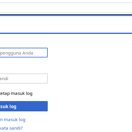
g
tetap masuk log
suk log
n masuk log
kata sandi?