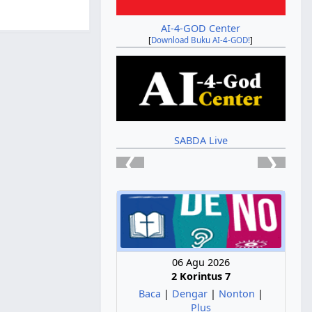
AI-4-GOD Center
[
Download Buku AI-4-GOD!
]
SABDA Live
❮
❯
06 Agu 2026
2 Korintus 7
Baca
|
Dengar
|
Nonton
|
Plus