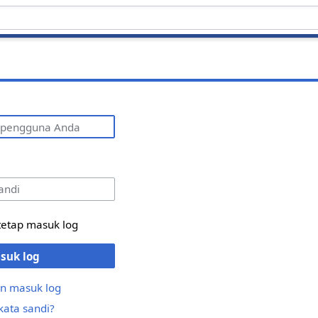
g
tetap masuk log
suk log
n masuk log
kata sandi?