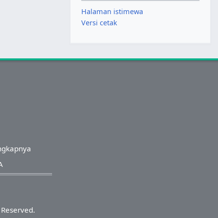
Halaman istimewa
Versi cetak
ngkapnya
A
s Reserved.