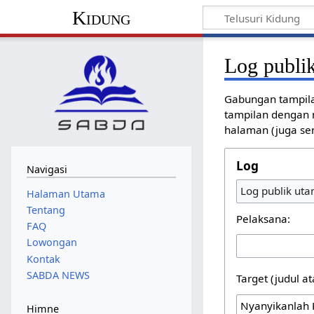
Kidung
Log publi
Gabungan tampila
tampilan dengan m
halaman (juga sens
Log
Navigasi
Log publik ut
Halaman Utama
Tentang
Pelaksana:
FAQ
Lowongan
Kontak
SABDA NEWS
Target (judul
Himne