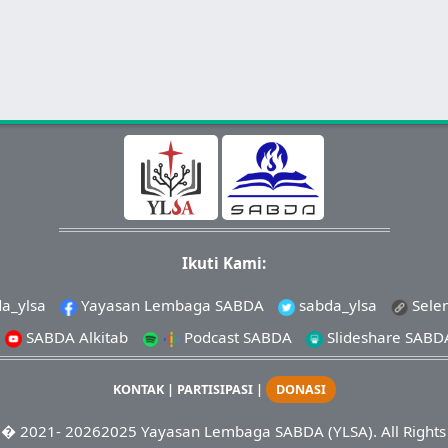
Ikuti Kami:
a_ylsa
Yayasan Lembaga SABDA
sabda_ylsa
Sele
SABDA Alkitab
Podcast SABDA
Slideshare SABD
KONTAK
|
PARTISIPASI
|
DONASI
� 2021-
20262025
Yayasan Lembaga SABDA (YLSA).
All Right