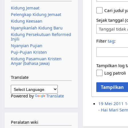
Kidung Jemaat
Cari judul 
Pelengkap Kidung Jemaat
Sejak tanggal 
Kidung Keesaan
Nyanyikanlah Kidung Baru
Tanggal tidak 
Kidung Persekutuan Reformed
Injili
Filter
tag
:
Nyanyian Pujian
Puji-Pujian Kristen
Kidung Pasamuan Kristen
Anyar (bahasa Jawa)
Tampilkan log 
Log patroli
Translate
Tampilkan
Powered by
Translate
19 Mei 2011 1
- Hai Mari Se
Peralatan wiki