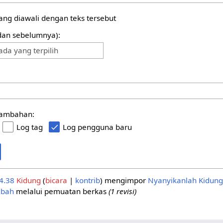
yang diawali dengan teks tersebut
(dan sebelumnya):
ada yang terpilih
tambahan:
Log tag
Log pengguna baru
4.38
Kidung
bicara
kontrib
mengimpor
Nyanyikanlah Kidung
mbah
melalui pemuatan berkas
(1 revisi)