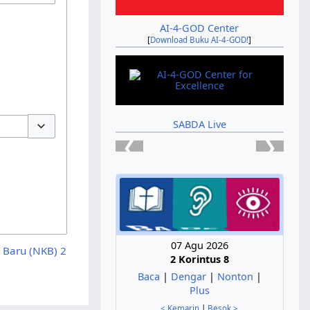
AI-4-GOD Center
[
Download Buku AI-4-GOD!
]
SABDA Live
❮
❯
Buka/tutup opsi
07 Agu 2026
 Baru (NKB) 2
2 Korintus 8
Baca
|
Dengar
|
Nonton
|
Plus
< Kemarin
|
Besok >