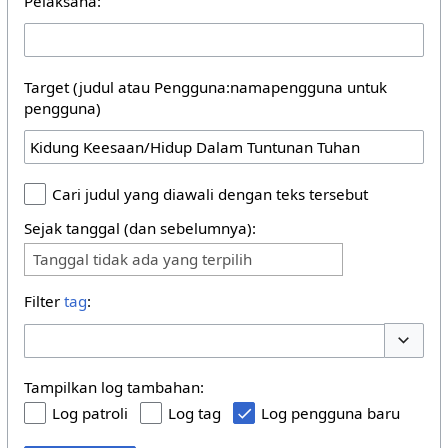
Pelaksana:
Target (judul atau Pengguna:namapengguna untuk
pengguna)
Cari judul yang diawali dengan teks tersebut
Sejak tanggal (dan sebelumnya):
Tanggal tidak ada yang terpilih
Filter
tag
:
Buka/tu
Tampilkan log tambahan:
Log patroli
Log tag
Log pengguna baru