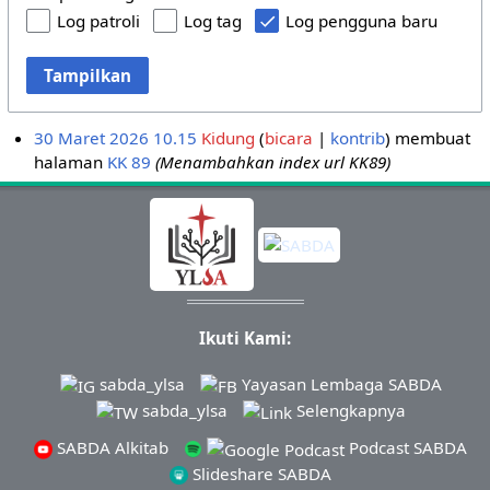
Log patroli
Log tag
Log pengguna baru
Tampilkan
30 Maret 2026 10.15
Kidung
bicara
kontrib
membuat
halaman
KK 89
(Menambahkan index url KK89)
Ikuti Kami:
sabda_ylsa
Yayasan Lembaga SABDA
sabda_ylsa
Selengkapnya
SABDA Alkitab
Podcast SABDA
Slideshare SABDA