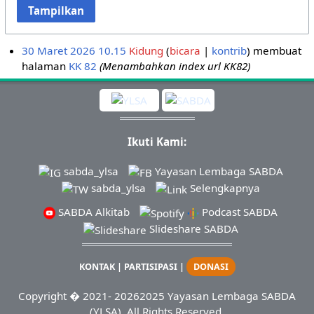
Tampilkan
30 Maret 2026 10.15
Kidung
bicara
kontrib
membuat
halaman
KK 82
(Menambahkan index url KK82)
Ikuti Kami:
sabda_ylsa
Yayasan Lembaga SABDA
sabda_ylsa
Selengkapnya
SABDA Alkitab
Podcast SABDA
Slideshare SABDA
KONTAK
|
PARTISIPASI
|
DONASI
Copyright
� 2021-
20262025
Yayasan Lembaga SABDA
(YLSA).
All Rights Reserved.