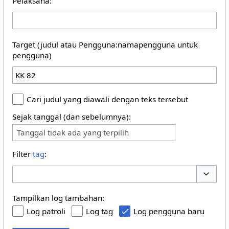
Pelaksana:
Target (judul atau Pengguna:namapengguna untuk
pengguna)
Cari judul yang diawali dengan teks tersebut
Sejak tanggal (dan sebelumnya):
Tanggal tidak ada yang terpilih
Filter
tag
:
Buka/tu
Tampilkan log tambahan:
Log patroli
Log tag
Log pengguna baru