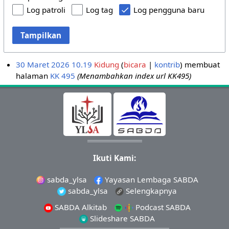
Log patroli
Log tag
Log pengguna baru
Tampilkan
30 Maret 2026 10.19
Kidung
bicara
kontrib
membuat
halaman
KK 495
(Menambahkan index url KK495)
Ikuti Kami:
sabda_ylsa
Yayasan Lembaga SABDA
sabda_ylsa
Selengkapnya
SABDA Alkitab
Podcast SABDA
Slideshare SABDA