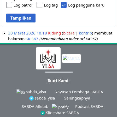
Log patroli
Log tag
Log pengguna baru
Tampilkan
30 Maret 2026 10.18
Kidung
bicara
kontrib
membuat
halaman
KK 367
(Menambahkan index url KK367)
Ikuti Kami:
sabda_ylsa
Yayasan Lembaga SABDA
sabda_ylsa
Selengkapnya
SABDA Alkitab
Podcast SABDA
Slideshare SABDA