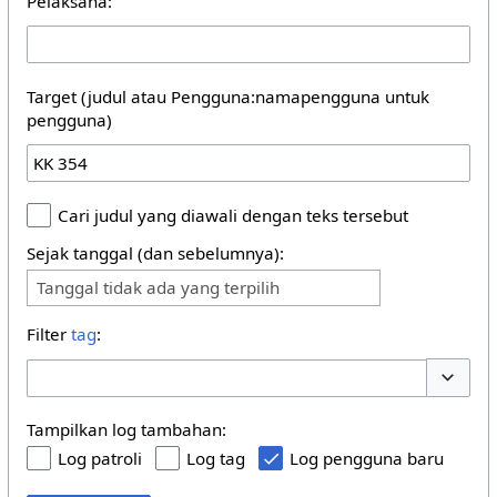
Pelaksana:
Target (judul atau Pengguna:namapengguna untuk
pengguna)
Cari judul yang diawali dengan teks tersebut
Sejak tanggal (dan sebelumnya):
Tanggal tidak ada yang terpilih
Filter
tag
:
Buka/tu
Tampilkan log tambahan:
Log patroli
Log tag
Log pengguna baru