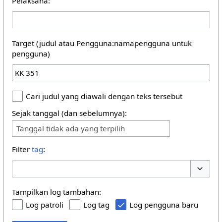
Pelaksana:
Target (judul atau Pengguna:namapengguna untuk
pengguna)
Cari judul yang diawali dengan teks tersebut
Sejak tanggal (dan sebelumnya):
Tanggal tidak ada yang terpilih
Filter
tag
:
Buka/tu
Tampilkan log tambahan:
Log patroli
Log tag
Log pengguna baru