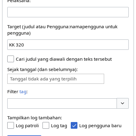
Pelaksana:
Target (judul atau Pengguna:namapengguna untuk
pengguna)
Cari judul yang diawali dengan teks tersebut
Sejak tanggal (dan sebelumnya):
Tanggal tidak ada yang terpilih
Filter
tag
:
Buka/tu
Tampilkan log tambahan:
Log patroli
Log tag
Log pengguna baru