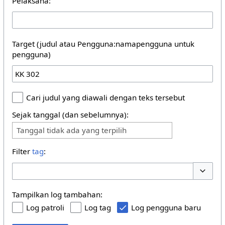
Pelaksana:
Target (judul atau Pengguna:namapengguna untuk
pengguna)
Cari judul yang diawali dengan teks tersebut
Sejak tanggal (dan sebelumnya):
Tanggal tidak ada yang terpilih
Filter
tag
:
Buka/tu
Tampilkan log tambahan:
Log patroli
Log tag
Log pengguna baru