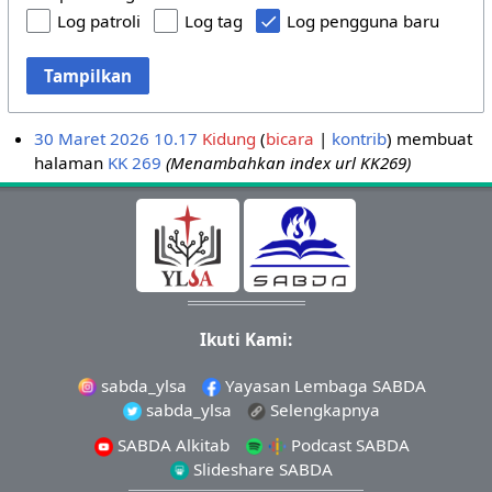
Log patroli
Log tag
Log pengguna baru
Tampilkan
30 Maret 2026 10.17
Kidung
bicara
kontrib
membuat
halaman
KK 269
(Menambahkan index url KK269)
Ikuti Kami:
sabda_ylsa
Yayasan Lembaga SABDA
sabda_ylsa
Selengkapnya
SABDA Alkitab
Podcast SABDA
Slideshare SABDA