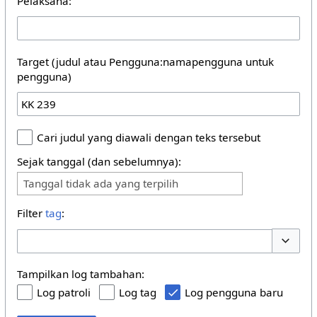
Pelaksana:
Target (judul atau Pengguna:namapengguna untuk
pengguna)
Cari judul yang diawali dengan teks tersebut
Sejak tanggal (dan sebelumnya):
Tanggal tidak ada yang terpilih
Filter
tag
:
Buka/tu
Tampilkan log tambahan:
Log patroli
Log tag
Log pengguna baru