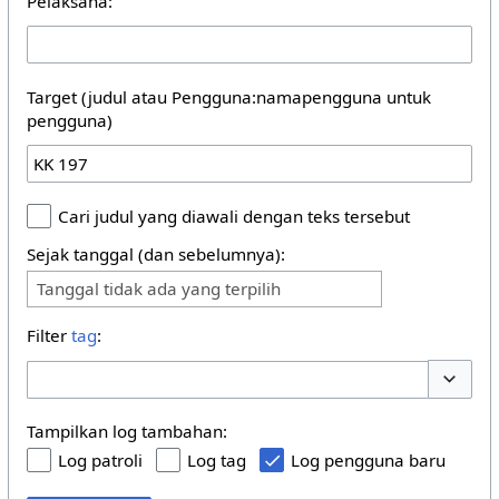
Pelaksana:
Target (judul atau Pengguna:namapengguna untuk
pengguna)
Cari judul yang diawali dengan teks tersebut
Sejak tanggal (dan sebelumnya):
Tanggal tidak ada yang terpilih
Filter
tag
:
Buka/tu
Tampilkan log tambahan:
Log patroli
Log tag
Log pengguna baru