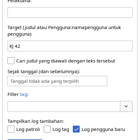
Pelaksana:
Target (judul atau Pengguna:namapengguna untuk
pengguna)
Cari judul yang diawali dengan teks tersebut
Sejak tanggal (dan sebelumnya):
Tanggal tidak ada yang terpilih
Filter
tag
:
Buka/tu
Tampilkan log tambahan:
Log patroli
Log tag
Log pengguna baru